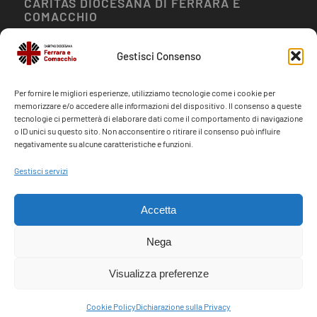
CARITAS DIOCESANA DI FERRARA E
COMACCHIO
Via Brasavola, 19
Gestisci Consenso
Ferrara 44121
Per fornire le migliori esperienze, utilizziamo tecnologie come i cookie per
memorizzare e/o accedere alle informazioni del dispositivo. Il consenso a queste
tecnologie ci permetterà di elaborare dati come il comportamento di navigazione
o ID unici su questo sito. Non acconsentire o ritirare il consenso può influire
negativamente su alcune caratteristiche e funzioni.
CONTATTI
Gestisci servizi
388 9706494
info@caritasfe.it
Accetta
Nega
Visualizza preferenze
© Copyright Caritas Diocesana di Ferrara e Comacchio - Cod. Fisc. 9300904038
Cookie Policy
Dichiarazione sulla Privacy