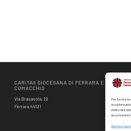
CARITAS DIOCESANA DI FERRARA E
COMACCHIO
Via Brasavola, 19
Per fornire l
accedere alle
Ferrara 44121
elaborare dat
acconsentire o
Gestisci servi