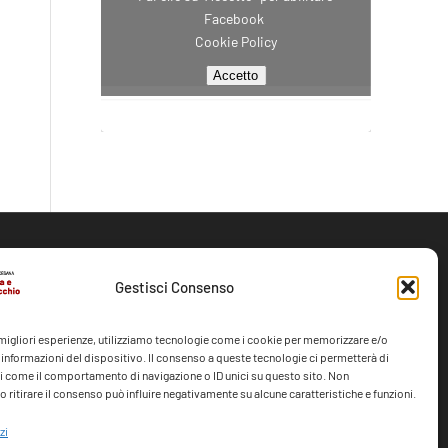
Facebook
Cookie Policy
Accetto
CONTATTI
Gestisci Consenso
388 9706494
e migliori esperienze, utilizziamo tecnologie come i cookie per memorizzare e/o
info@caritasfe.it
 informazioni del dispositivo. Il consenso a queste tecnologie ci permetterà di
i come il comportamento di navigazione o ID unici su questo sito. Non
 ritirare il consenso può influire negativamente su alcune caratteristiche e funzioni.
zi