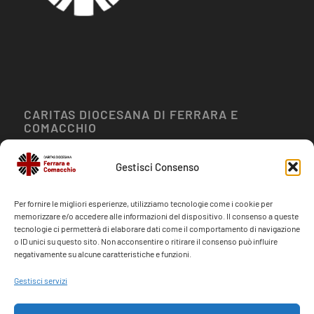
CARITAS DIOCESANA DI FERRARA E
COMACCHIO
Via Brasavola, 19
Gestisci Consenso
Ferrara 44121
Per fornire le migliori esperienze, utilizziamo tecnologie come i cookie per
memorizzare e/o accedere alle informazioni del dispositivo. Il consenso a queste
tecnologie ci permetterà di elaborare dati come il comportamento di navigazione
o ID unici su questo sito. Non acconsentire o ritirare il consenso può influire
negativamente su alcune caratteristiche e funzioni.
CONTATTI
Gestisci servizi
388 9706494
info@caritasfe.it