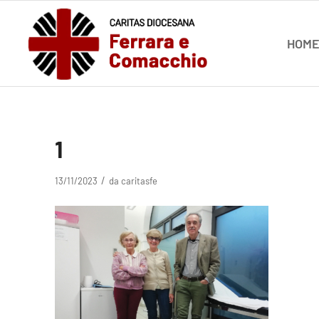
HOM
1
/
13/11/2023
da
caritasfe