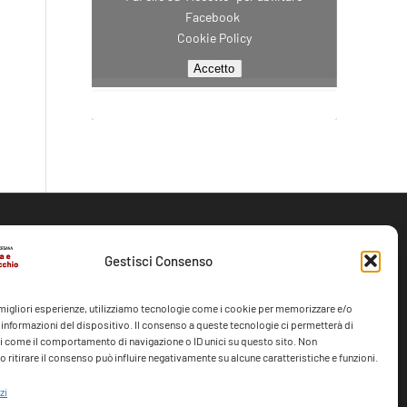
Facebook
Cookie Policy
Accetto
CONTATTI
Gestisci Consenso
388 9706494
e migliori esperienze, utilizziamo tecnologie come i cookie per memorizzare e/o
info@caritasfe.it
 informazioni del dispositivo. Il consenso a queste tecnologie ci permetterà di
i come il comportamento di navigazione o ID unici su questo sito. Non
 ritirare il consenso può influire negativamente su alcune caratteristiche e funzioni.
zi