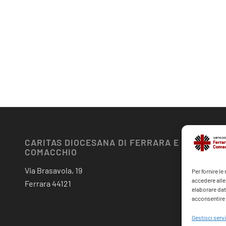
CARITAS DIOCESANA DI FERRARA E
COMACCHIO
Via Brasavola, 19
Per fornire l
accedere alle
Ferrara 44121
elaborare dat
acconsentire o
Gestisci servi